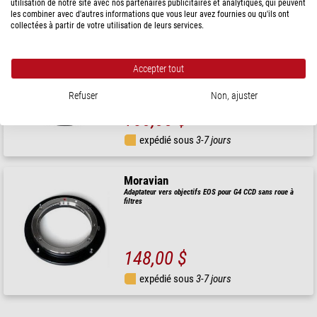
expédié sous
3-7 jours
utilisation de notre site avec nos partenaires publicitaires et analytiques, qui peuvent
les combiner avec d'autres informations que vous leur avez fournies ou qu'ils ont
collectées à partir de votre utilisation de leurs services.
Moravian
Adaptateur vers objectifs EOS - G2/G3 CCD sans roue à
filtres
Accepter tout
Refuser
Non, ajuster
150,00 $
expédié sous
3-7 jours
Moravian
Adaptateur vers objectifs EOS pour G4 CCD sans roue à
filtres
148,00 $
expédié sous
3-7 jours