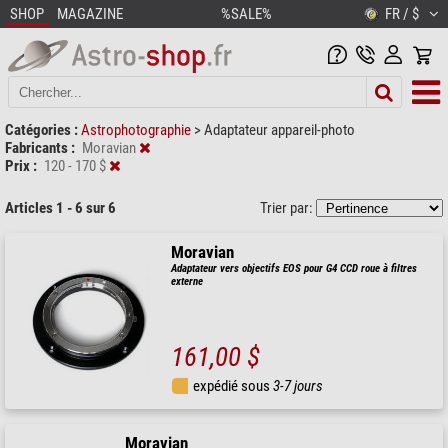
SHOP
MAGAZINE
%SALE%
FR / $
Catégories :
Astrophotographie
>
Adaptateur appareil-photo
Fabricants :
Moravian
Prix :
120 - 170 $
Articles 1 - 6 sur 6
Trier par:
Moravian
Adaptateur vers objectifs EOS pour G4 CCD roue à filtres
externe
161,00 $
expédié sous
3-7 jours
Moravian