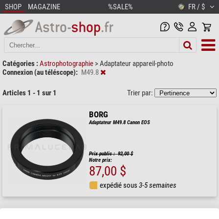
SHOP
MAGAZINE
%SALE%
FR / $
Catégories :
Astrophotographie
>
Adaptateur appareil-photo
Connexion (au téléscope):
M49.8
Articles 1 - 1 sur 1
Trier par:
BORG
Adaptateur M49.8 Canon EOS
Prix public : 92,00 $
Notre prix:
87,00 $
expédié sous
3-5 semaines