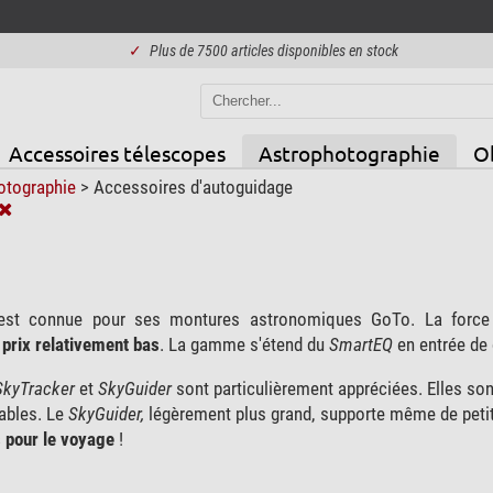
✓
Plus de 7500 articles disponibles en stock
Accessoires télescopes
Astrophotographie
Ob
otographie
>
Accessoires d'autoguidage
st connue pour ses montures astronomiques GoTo. La force
n
prix relativement bas
. La gamme s'étend du
SmartEQ
en entrée de
SkyTracker
et
SkyGuider
sont particulièrement appréciées. Elles son
eables. Le
SkyGuider,
légèrement plus grand, supporte même de petites
 pour le voyage
!