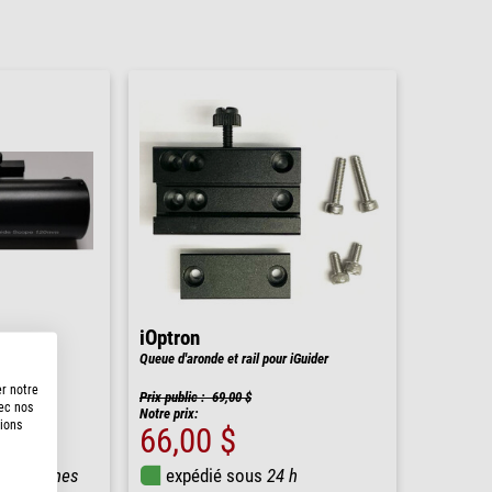
iOptron
Queue d'aronde et rail pour iGuider
er notre
Prix public : 69,00 $
vec nos
Notre prix:
tions
66,00 $
5 semaines
expédié sous
24 h