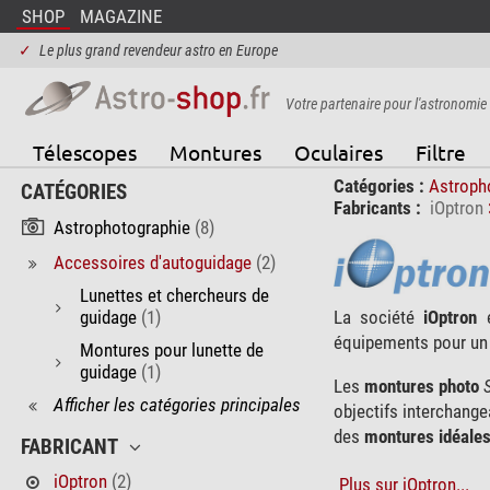
SHOP
MAGAZINE
✓
Le plus grand revendeur astro en Europe
Votre partenaire pour l'astronomie
Télescopes
Montures
Oculaires
Filtre
Catégories :
Astroph
CATÉGORIES
Fabricants :
iOptron
Astrophotographie
(8)
Accessoires d'autoguidage
(2)
Lunettes et chercheurs de
guidage
(1)
La société
iOptron
e
équipements pour u
Montures pour lunette de
guidage
(1)
Les
montures photo
Afficher les catégories principales
objectifs interchang
des
montures idéales
FABRICANT
iOptron
(2)
Plus sur iOptron...