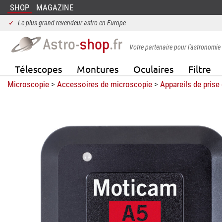
SHOP
MAGAZINE
✓
Le plus grand revendeur astro en Europe
Votre partenaire pour l'astronomie
Télescopes
Montures
Oculaires
Filtre
Microscopie
>
Accessoires de microscopie
>
Appareils de prise