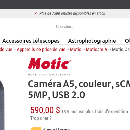
✓
Plus de 7500 articles disponibles en stock
Accessoires télescopes
Astrophotographie
Ob
 de vue
>
Appareils de prise de vue
>
Motic
>
Moticam A
> Motic Cam
Caméra A5, couleur, sC
5MP, USB 2.0
590,00 $
TVA incluse
plus frais d'expédition
Trop cher ?
à court terme