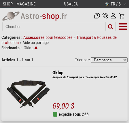
SHOP
MAGAZINE
%SALE%
FR / $
Catégories :
Accessoires pour télescopes
>
Transport & Housses de
protection
>
Aide au portage
Fabricants :
Oklop
Articles 1 - 1 sur 1
Trier par:
Oklop
Sangles de transport pour Télescopes Newton 8"-12
69,00 $
expédié sous
24 h