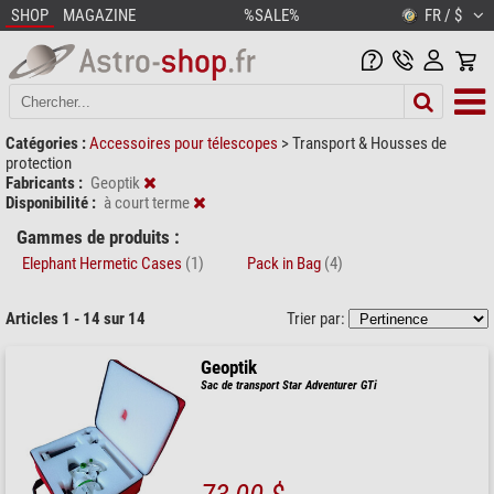
SHOP
MAGAZINE
%SALE%
FR / $
Catégories :
Accessoires pour télescopes
>
Transport & Housses de
protection
Fabricants :
Geoptik
Disponibilité :
à court terme
Gammes de produits :
Elephant Hermetic Cases
(1)
Pack in Bag
(4)
Articles 1 - 14 sur 14
Trier par:
Geoptik
Sac de transport Star Adventurer GTi