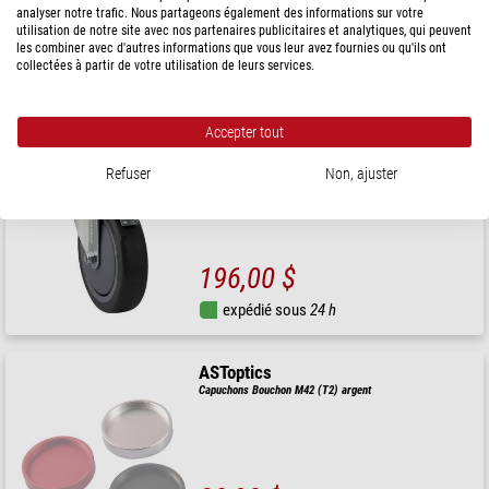
analyser notre trafic. Nous partageons également des informations sur votre
utilisation de notre site avec nos partenaires publicitaires et analytiques, qui peuvent
22,90 $
les combiner avec d'autres informations que vous leur avez fournies ou qu'ils ont
collectées à partir de votre utilisation de leurs services.
expédié sous
24 h
Accepter tout
ASToptics
Jeu de roues de 125 mm pour support à roulettes
Refuser
Non, ajuster
196,00 $
expédié sous
24 h
ASToptics
Capuchons Bouchon M42 (T2) argent