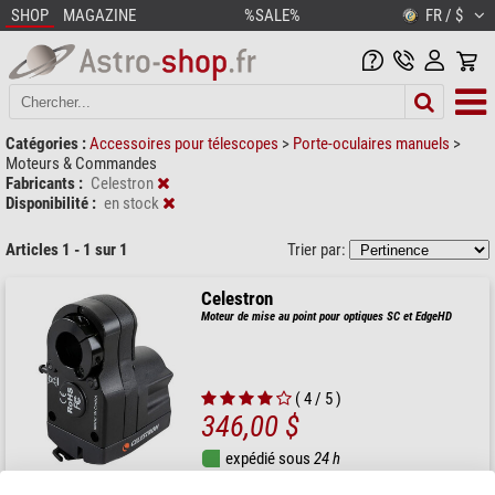
SHOP
MAGAZINE
%SALE%
FR / $
Catégories :
Accessoires pour télescopes
>
Porte-oculaires manuels
>
Moteurs & Commandes
Fabricants :
Celestron
Disponibilité :
en stock
Articles 1 - 1 sur 1
Trier par:
Celestron
Moteur de mise au point pour optiques SC et EdgeHD
( 4 / 5 )
346,00 $
expédié sous
24 h