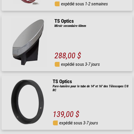
expédié sous
1-2 semaines
TS Optics
Miroir secondaire 60mm
288,00 $
expédié sous
3-7 jours
TS Optics
Pare-lumière pour le tube de 14" et 16" des Télescopes f/8
RC
139,00 $
expédié sous
3-7 jours