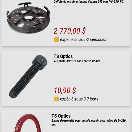
Cellule du miroir principal Carbon 355 mm f/8 GSO RC
2.770,00 $
expédié sous
1-2 semaines
TS Optics
Vis photo 3/8" six pans creux 12 mm
10,90 $
expédié sous
3-7 jours
TS Optics
Bague d'extrémité pour cellule miroir pour tubes de D=230
mm