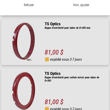
127,00 $
Refuser
Non, ajuster
expédié sous
1-2 semaines
TS Optics
Bague d'extrémité pour tubes de D=303 mm
81,00 $
expédié sous
3-7 jours
TS Optics
Bague d'extrémité pour cellule miroir pour tubes de
D=303
81,00 $
expédié sous
3-7 jours