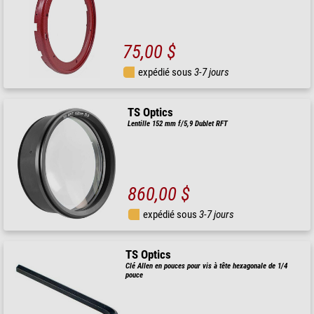
75,00 $
expédié sous
3-7 jours
TS Optics
Lentille 152 mm f/5,9 Dublet RFT
860,00 $
expédié sous
3-7 jours
TS Optics
Clé Allen en pouces pour vis à tête hexagonale de 1/4
pouce