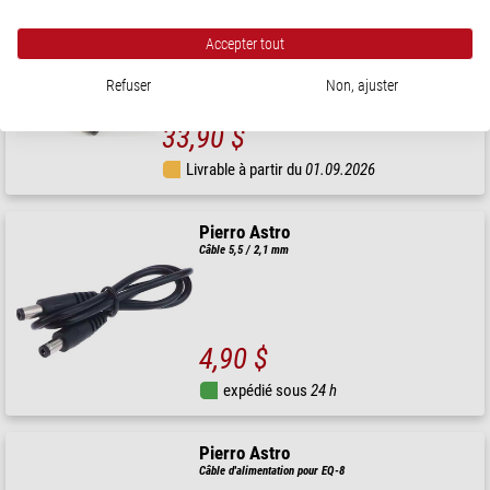
Accepter tout
Pierro Astro
Câbles d'alimentation pour AZ-EQ-5 / AZ-EQ-6 / EQ6-R / EQ8-R /
EQ8-RH / CQ350
Refuser
Non, ajuster
33,90 $
Livrable à partir du
01.09.2026
Pierro Astro
Câble 5,5 / 2,1 mm
4,90 $
expédié sous
24 h
Pierro Astro
Câble d'alimentation pour EQ-8