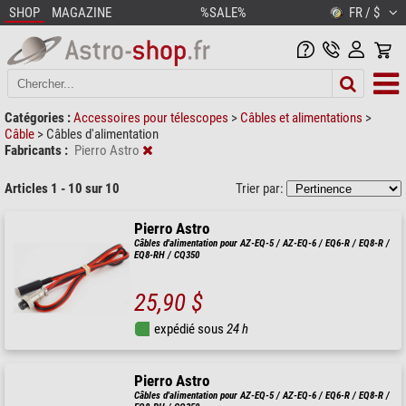
SHOP
MAGAZINE
%SALE%
FR / $
Catégories :
Accessoires pour télescopes
>
Câbles et alimentations
>
Câble
>
Câbles d'alimentation
Fabricants :
Pierro Astro
Articles 1 - 10 sur 10
Trier par:
Pierro Astro
Câbles d'alimentation pour AZ-EQ-5 / AZ-EQ-6 / EQ6-R / EQ8-R /
EQ8-RH / CQ350
25,90 $
expédié sous
24 h
Pierro Astro
Câbles d'alimentation pour AZ-EQ-5 / AZ-EQ-6 / EQ6-R / EQ8-R /