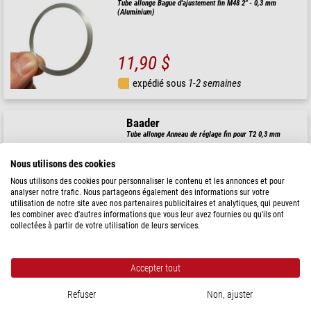
Tube allonge Bague d'ajustement fin M48 2" - 0,3 mm
(Aluminium)
11,90 $
expédié sous
1-2 semaines
Baader
Tube allonge Anneau de réglage fin pour T2 0,3 mm
Nous utilisons des cookies
Nous utilisons des cookies pour personnaliser le contenu et les annonces et pour
analyser notre trafic. Nous partageons également des informations sur votre
16,90 $
utilisation de notre site avec nos partenaires publicitaires et analytiques, qui peuvent
les combiner avec d'autres informations que vous leur avez fournies ou qu'ils ont
expédié sous
1-2 semaines
collectées à partir de votre utilisation de leurs services.
TS Optics
Accepter tout
Tube allonge Bague d'accord fin pour M48 0,3 mm
Refuser
Non, ajuster