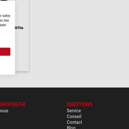
er notre
vec nos
ms
tions
50THa & LS40THa
5 )
 h
SHOP.DE/FR
QUESTIONS
nous
Service
Conseil
Contact
Blog