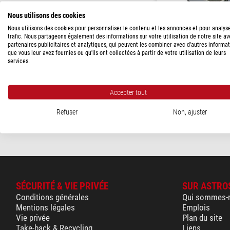
PRIX
Nous utilisons des cookies
120 - 170 $
(1)
Nous utilisons des cookies pour personnaliser le contenu et les annonces et pour analys
trafic. Nous partageons également des informations sur votre utilisation de notre site a
Lunt Solar Syste
partenaires publicitaires et analytiques, qui peuvent les combiner avec d'autres informa
DISPONIBILITÉ
Mallette de transport LS
que vous leur avez fournies ou qu'ils ont collectées à partir de votre utilisation de leurs
services.
en stock
(1)
( 3 / 
311,00 $
Prix soldé:
Accepter tout
132,73 $
Refuser
Non, ajuster
expédié sous
24
SÉCURITÉ & VIE PRIVÉE
SUR ASTRO
Conditions générales
Qui sommes-
Mentions légales
Emplois
Vie privée
Plan du site
Take-back & Recycling
Liens