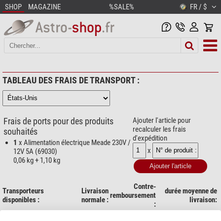
SHOP
MAGAZINE
%SALE%
FR / $
TABLEAU DES FRAIS DE TRANSPORT :
Frais de ports pour des produits
Ajouter l'article pour
recalculer les frais
souhaités
d'expédition
1
x Alimentation électrique Meade 230V /
x
12V 5A (69030)
0,06 kg + 1,10 kg
Contre-
Transporteurs
Livraison
durée moyenne de
remboursement
disponibles :
normale :
livraison:
:
1 jours ouvrés (Lu-