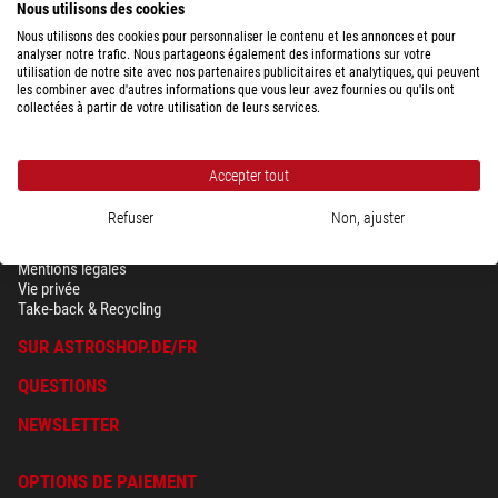
DHL Express
27,90 $
-/-
Nous utilisons des cookies
Ve)
Nous utilisons des cookies pour personnaliser le contenu et les annonces et pour
analyser notre trafic. Nous partageons également des informations sur votre
utilisation de notre site avec nos partenaires publicitaires et analytiques, qui peuvent
Afficher la vue d'ensemble des frais d'expédition en fonction du poids du
les combiner avec d'autres informations que vous leur avez fournies ou qu'ils ont
colis, pour le pays sélectionné ci-dessus.
collectées à partir de votre utilisation de leurs services.
Accepter tout
Refuser
Non, ajuster
SÉCURITÉ & VIE PRIVÉE
Conditions générales
Mentions légales
Vie privée
Take-back & Recycling
SUR ASTROSHOP.DE/FR
QUESTIONS
NEWSLETTER
OPTIONS DE PAIEMENT