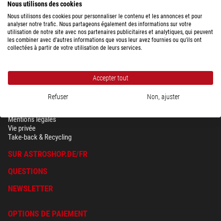
DHL Express
24,90 $
-/-
Nous utilisons des cookies
Ve)
Nous utilisons des cookies pour personnaliser le contenu et les annonces et pour
analyser notre trafic. Nous partageons également des informations sur votre
utilisation de notre site avec nos partenaires publicitaires et analytiques, qui peuvent
les combiner avec d'autres informations que vous leur avez fournies ou qu'ils ont
Afficher la vue d'ensemble des frais d'expédition en fonction du poids du
collectées à partir de votre utilisation de leurs services.
colis, pour le pays sélectionné ci-dessus.
Accepter tout
Refuser
Non, ajuster
SÉCURITÉ & VIE PRIVÉE
Conditions générales
Mentions légales
Vie privée
Take-back & Recycling
SUR ASTROSHOP.DE/FR
QUESTIONS
NEWSLETTER
OPTIONS DE PAIEMENT