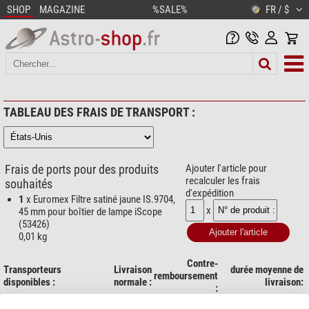
SHOP
MAGAZINE
%SALE%
FR / $
TABLEAU DES FRAIS DE TRANSPORT :
Frais de ports pour des produits
Ajouter l'article pour
recalculer les frais
souhaités
d'expédition
1
x Euromex Filtre satiné jaune IS.9704,
x
45 mm pour boîtier de lampe iScope
(53426)
0,01 kg
Contre-
Transporteurs
Livraison
durée moyenne de
remboursement
disponibles :
normale :
livraison:
:
1 jours ouvrés (Lu-