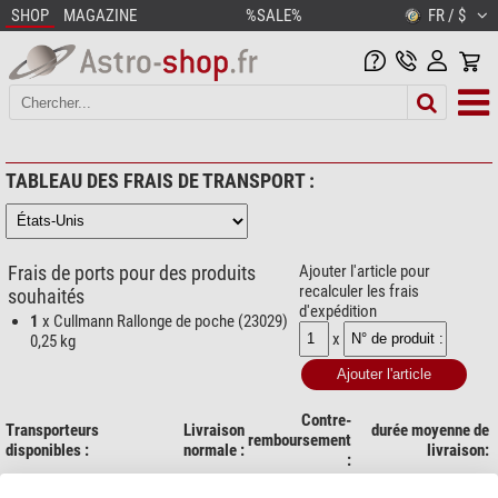
SHOP
MAGAZINE
%SALE%
FR / $
TABLEAU DES FRAIS DE TRANSPORT :
Frais de ports pour des produits
Ajouter l'article pour
recalculer les frais
souhaités
d'expédition
1
x Cullmann Rallonge de poche (23029)
x
0,25 kg
Contre-
Transporteurs
Livraison
durée moyenne de
remboursement
disponibles :
normale :
livraison:
:
1 jours ouvrés (Lu-