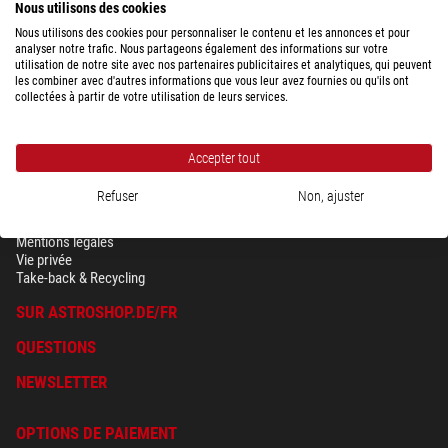
DHL Express
24,90 $
-/-
Nous utilisons des cookies
Ve)
Nous utilisons des cookies pour personnaliser le contenu et les annonces et pour
analyser notre trafic. Nous partageons également des informations sur votre
utilisation de notre site avec nos partenaires publicitaires et analytiques, qui peuvent
Afficher la vue d'ensemble des frais d'expédition en fonction du poids du
les combiner avec d'autres informations que vous leur avez fournies ou qu'ils ont
colis, pour le pays sélectionné ci-dessus.
collectées à partir de votre utilisation de leurs services.
Accepter tout
Refuser
Non, ajuster
SÉCURITÉ & VIE PRIVÉE
Conditions générales
Mentions légales
Vie privée
Take-back & Recycling
SUR ASTROSHOP.DE/FR
QUESTIONS
NEWSLETTER
OPTIONS DE PAIEMENT