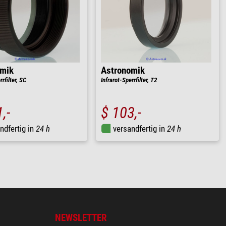
omik
Astronomik
rrfilter, SC
Infrarot-Sperrfilter, T2
,-
$ 103,-
ndfertig in
24 h
versandfertig in
24 h
NEWSLETTER