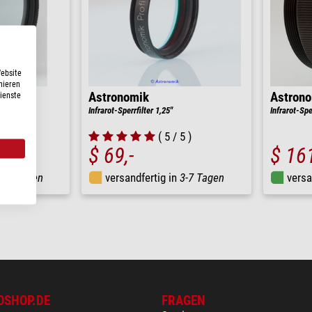
Website
nieren
Astronomik
Astron
Dienste
Infrarot-Sperrfilter 1,25"
Infrarot-Spe
5 )
( 5 / 5 )
$ 69,-
$ 161
3-7 Tagen
versandfertig in
3-7 Tagen
versa
OSHOP.DE
FRAGEN