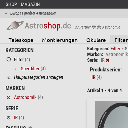
SHOP
MAGAZIN
✓
Europas größter Astrohändler
Ihr Partner für die Astronomie
Teleskope
Montierungen
Okulare
Filter
Kategorien:
Filter
>
S
KATEGORIEN
Marken:
Astronomik
Filter
(4)
Serie:
IR
Sperrfilter
(4)
Produktserien:
Hauptkategorien anzeigen
IR
(4)
MARKEN
Artikel 1 - 4 von 4
Astronomik
(4)
SERIE
IR
(4)