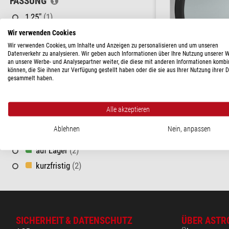
FASSUNG
1,25"
(1)
2"
(1)
Wir verwenden Cookies
Wir verwenden Cookies, um Inhalte und Anzeigen zu personalisieren und um unseren
SC Gewinde
(1)
Datenverkehr zu analysieren. Wir geben auch Informationen über Ihre Nutzung unserer 
T2 (M42 X 0,75)
(1)
an unsere Werbe- und Analysepartner weiter, die diese mit anderen Informationen kombi
Astronomik
können, die Sie ihnen zur Verfügung gestellt haben oder die sie aus Ihrer Nutzung ihrer 
gesammelt haben.
Infrarot-Sperrfilter 2''
PREIS
60 - 120 $
(3)
( 5 / 
Alle akzeptieren
$ 115,-
120 - 170 $
(1)
Ablehnen
Nein, anpassen
versandfertig in
LIEFERBARKEIT
auf Lager
(2)
kurzfristig
(2)
SICHERHEIT & DATENSCHUTZ
ÜBER ASTR