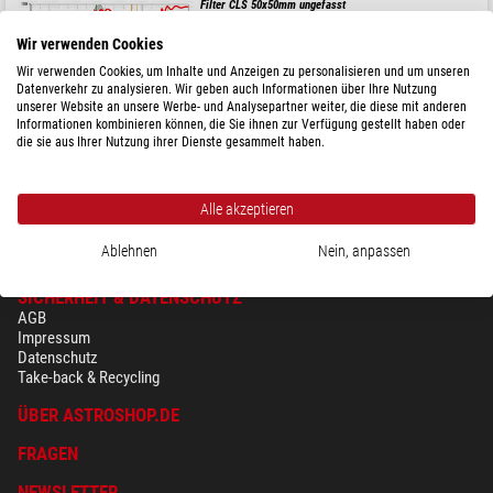
Filter CLS 50x50mm ungefasst
Wir verwenden Cookies
Wir verwenden Cookies, um Inhalte und Anzeigen zu personalisieren und um unseren
Datenverkehr zu analysieren. Wir geben auch Informationen über Ihre Nutzung
$ 219,-
unserer Website an unsere Werbe- und Analysepartner weiter, die diese mit anderen
Informationen kombinieren können, die Sie ihnen zur Verfügung gestellt haben oder
die sie aus Ihrer Nutzung ihrer Dienste gesammelt haben.
versandfertig in
3-7 Tagen
Alle akzeptieren
Ablehnen
Nein, anpassen
SICHERHEIT & DATENSCHUTZ
AGB
Impressum
Datenschutz
Take-back & Recycling
ÜBER ASTROSHOP.DE
FRAGEN
NEWSLETTER