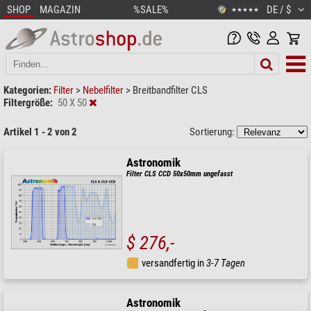
SHOP
MAGAZIN
%SALE%
DE / $
★★★★★
Kategorien:
Filter
>
Nebelfilter
>
Breitbandfilter CLS
Filtergröße:
50 X 50
Artikel 1 - 2 von 2
Sortierung:
Astronomik
Filter CLS CCD 50x50mm ungefasst
$ 276,-
versandfertig in
3-7 Tagen
Astronomik